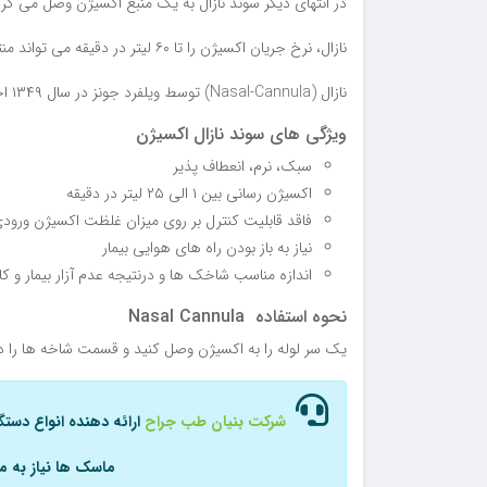
در انتهای دیگر سوند نازال به یک منبع اکسیژن وصل می گرد
نازال، نرخ جریان اکسیژن را تا ۶۰ لیتر در دقیقه می تواند منتقل نماید.
نازال (Nasal-Cannula) توسط ویلفرد جونز در سال ۱۳۴۹ اختراع شد.
ویژگی های سوند نازال اکسیژن
سبک، نرم، انعطاف پذیر
اکسیژن رسانی بین ۱ الی ۲۵ لیتر در دقیقه
فاقد قابلیت کنترل بر روی میزان غلظت اکسیژن ورود
نیاز به باز بودن راه های هوایی بیمار
اندازه مناسب شاخک ها و درنتیجه عدم آزار بیمار و
نحوه استفاده Nasal Cannula
یک سر لوله را به اکسیژن وصل کنید و قسمت شاخه ها را در
شرکت بنیان طب جراح
ارائه دهنده انواع دست
ماسک ها نیاز به مش