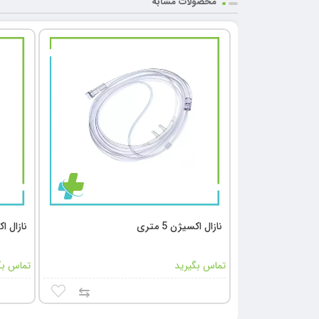
محصولات مشابه
نازال اکسیژن 5 متری
نازال اکسی
تماس بگیرید
تماس بگ
⇆