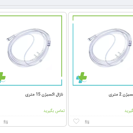
ژن 2 متری
نازال اکسیژن 15 متری
یرید
تماس بگیرید
⇆
⇆