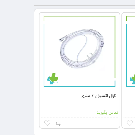
نازال اکسیژن 7 متری
تماس بگیرید
⇆