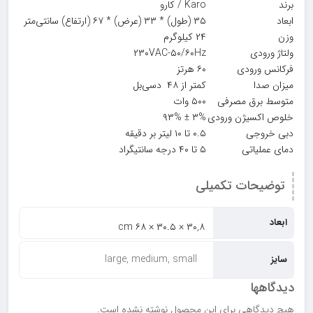
برند
Karo / کارو
ابعاد
۳۵ (طول) * ۳۳ (عرض) * ۶۷ (ارتفاع) سانتی‌متر
وزن
۲۴ کیلوگرم
ولتاژ ورودی
۲۳۰VAC-۵۰/۶۰Hz
فرکانس ورودی
۶۰ هرتز
میزان صدا
کمتر از ۴۸ دسی‌بل
متوسط برق مصرفی
۵۰۰ وات
خلوص اکسیژن ورودی
۳% ± ۹۳%
دبی خروجی
۰.۵ تا ۱۰ لیتر بر دقیقه
دمای عملیاتی
۵ تا ۴۰ درجه سانتیگراد
توضیحات تکمیلی
ابعاد
۳۰,۸ × ۳۰.۵ × ۶۸ cm
large, medium, small
سایز
دیدگاهها
هیچ دیدگاهی برای این محصول نوشته نشده است.