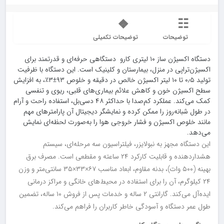
توضیحات
توضیحات تکمیلی
دستگاه اکسیژن ساز ۱۰ لیتری کارو دستگاهی حرفه‌ای و قدرتمند برای
اکسیژن‌تراپی در منزل، بیمارستان و کلینیک است. این دستگاه با ظرفیت
تولید ۰٫۵ تا ۱۰ لیتر اکسیژن خالص در دقیقه و خلوص ۹۳±۳٪، به افزایش
سطح اکسیژن خون و کاهش علائم بیماری‌های قلبی، ریوی و تنفسی
کمک می‌کند. عملکرد کم‌صدا با حداکثر ۴۸ دسی‌بل، استفاده راحت و آرام
در طول شبانه‌روز را ممکن کرده و نمایشگر دیجیتال آن پارامترهای مهم
مانند خلوص اکسیژن و فشار خروجی هوا را به‌صورت لحظه‌ای نمایش
می‌دهد.
این دستگاه مجهز به نبولایزر، فیلتراسیون سه مرحله‌ای، سیستم
هشداردهنده و قابلیت کارکرد ۲۴ ساعته و مقطعی است. مصرف برق
بهینه (۵۰۰ وات)، بدنه مقاوم، ابعاد مناسب ۶۷×۳۳×۳۵ سانتی‌متر و وزن
۲۴ کیلوگرم، آن را برای استفاده در محیط‌های خانگی و مراکز درمانی
ایده‌آل می‌کند. گارانتی ۲ ساله و خدمات پس از فروش ۱۰ ساله، تضمین
طول عمر دستگاه و آسودگی خاطر کاربران را فراهم می‌کند.