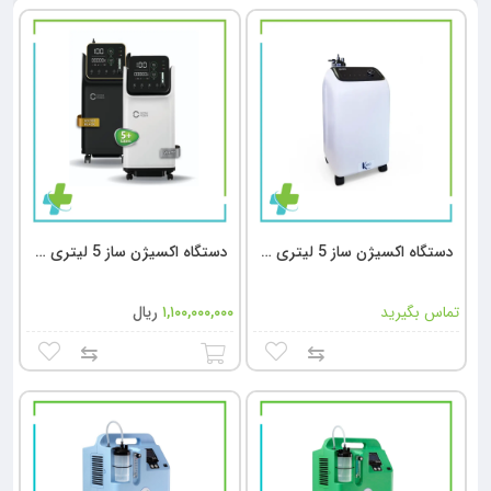
دستگاه اکسیژن ساز 5 لیتری کارو | K5 Karo Oxygen Concentrator
دستگاه اکسیژن ساز 5 لیتری پلاس سدنا | SOC 5⁺ Sedna Oxygen Concentrator
تماس بگیرید
۱,۱۰۰,۰۰۰,۰۰۰
ریال
⇆
⇆
افزودن به
سبد خرید