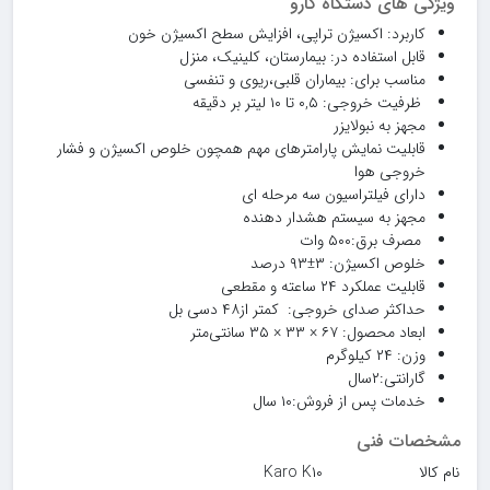
ویژگی های دستگاه کارو
کاربرد: اکسیژن تراپی، افزایش سطح اکسیژن خون
قابل استفاده در: بیمارستان، کلینیک، منزل
مناسب برای: بیماران قلبی،ریوی و تنفسی
ظرفیت خروجی: ۰,۵ تا ۱۰ لیتر بر دقیقه
مجهز به نبولایزر
قابلیت نمایش پارامترهای مهم همچون خلوص اکسیژن و فشار
خروجی هوا
دارای فیلتراسیون سه مرحله ای
مجهز به سیستم هشدار دهنده
مصرف برق:۵۰۰ وات
خلوص اکسیژن: ۳±۹۳ درصد
قابلیت عملکرد ۲۴ ساعته و مقطعی
حداکثر صدای خروجی: کمتر از۴۸ دسی بل
ابعاد محصول: ۶۷ × ۳۳ × ۳۵ سانتی‌متر
وزن: ۲۴ کیلوگرم
گارانتی:۲سال
خدمات پس از فروش:۱۰ سال
مشخصات فنی
نام کالا
Karo K۱۰