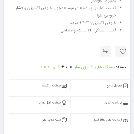
مجهز به نبولایزر
قابلیت نمایش پارامترهای مهم همچون خلوص اکسیژن و فشار
خروجی هوا
خلوص اکسیژن: ۳±۹۳ درصد
قابلیت عملکرد ۲۴ ساعته و مقطعی
⇆
دسته:
دستگاه های اکسیژن ساز
Brand:
کارو ـ karo
تحویل سریع
ضمانت بازگشت
پرداخت آنلاین
ضمانت اصل بودن
ارسال به تمام نقاط کشور
بسته بندی ایمن